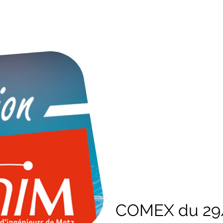
ueil
Qui sommes-nous
Actus
Projets
Cont
COMEX du 29